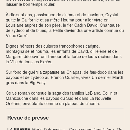
laisser le bon temps rouler.
À dix-sept ans, passionnée de cinéma et de musique, Crystal
quitte la Californie et sa mère Houma pour aller vivre en
Louisiane auprès de son père, le fier Cadjin David. Chanteuse
de zydeco et de blues, la Petite deviendra une artiste connue du
Vieux Carré.
Dignes héritiers des cultures francophones cadjine,
montagnaise et houma, les enfants de David, d'Hélène et de
Margaret découvriront l'amour et la force de leurs racines dans
la Ville de tous les Excès.
Sur fond de guérilla zapatiste au Chiapas, de fais-dodo dans les
bayous et de zydeco au French Quarter, vivez Un dernier Mardi
gras dans la Big Easy.
Ce 3e roman continue la saga des familles LeBlanc, Collin et
Manicouche dans les bayous du Sud et dans La Nouvelle-
Orléans, envoûtante comme un plateau de cinéma.
Revue de presse
LA PRESSE
, Mario Dufresne:
«...Ça ne sonne jamais faux. On