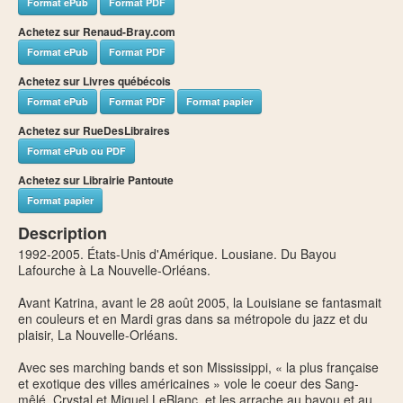
Format ePub
Format PDF
Achetez sur Renaud-Bray.com
Format ePub
Format PDF
Achetez sur Livres québécois
Format ePub
Format PDF
Format papier
Achetez sur RueDesLibraires
Format ePub ou PDF
Achetez sur Librairie Pantoute
Format papier
Description
1992-2005. États-Unis d'Amérique. Lousiane. Du Bayou
Lafourche à La Nouvelle-Orléans.
Avant Katrina, avant le 28 août 2005, la Louisiane se fantasmait
en couleurs et en Mardi gras dans sa métropole du jazz et du
plaisir, La Nouvelle-Orléans.
Avec ses marching bands et son Mississippi, « la plus française
et exotique des villes américaines » vole le coeur des Sang-
mêlé, Crystal et Miguel LeBlanc, et les arrache au bayou et au