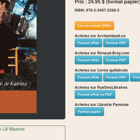
Prix : 24.95 $ (format papier
ISBN: 978-2-3497-2268-3
Lire un extrait (PDF)
Achetez sur Archambault.ca
Format ePub
Format PDF
Achetez sur Renaud-Bray.com
Format ePub
Format PDF
Achetez sur Livres québécois
Format ePub
Format PDF
For
Achetez sur RueDesLibraires
Format ePub ou PDF
Achetez sur Librairie Pantoute
Format papier
e Lili Maxime