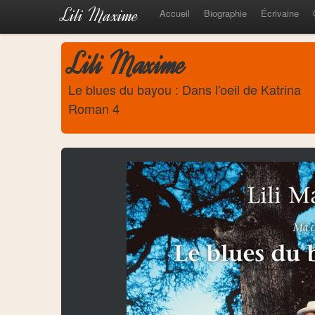
Lili Maxime
Accueil
Biographie
Écrivaine
Lili Maxime
Le blues du bayou : Dans l'oeil de Katrina
Roman 4