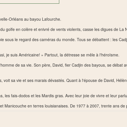
velle-Orléans au bayou Lafourche.
du golfe en colère et enivré de vents violents, casse les digues de La 
noie sous le regard des caméras du monde. Tous se débattent : les Cadj
si, je suis Américaine! » Partout, la détresse se mêle à l'héroïsme.
 l'homme de sa vie. Son père, David, fier Cadjin des bayous, se débat
as, voit sa vie et ses marais dévastés. Quant à l'épouse de David, Hélène
as, les fais-dodos et les Mardis gras. Avec leur joie de vivre et leur parl
 et Manicouche en terres louisianaises. De 1977 à 2007, trente ans de